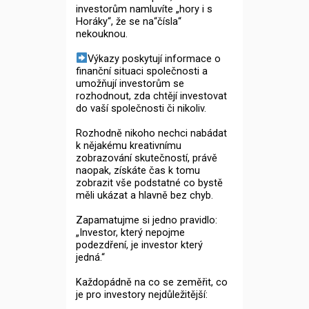
investorům namluvíte „hory i s
Horáky“, že se na“čísla“
nekouknou.
Výkazy poskytují informace o
finanční situaci společnosti a
umožňují investorům se
rozhodnout, zda chtějí investovat
do vaší společnosti či nikoliv.
Rozhodně nikoho nechci nabádat
k nějakému kreativnímu
zobrazování skutečností, právě
naopak, získáte čas k tomu
zobrazit vše podstatné co bystě
měli ukázat a hlavně bez chyb.
Zapamatujme si jedno pravidlo:
„Investor, který nepojme
podezdření, je investor který
jedná.“
Každopádně na co se zeměřit, co
je pro investory nejdůležitější: