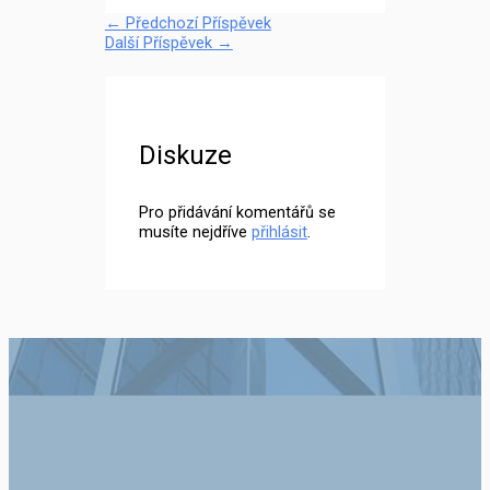
←
Předchozí Příspěvek
Další Příspěvek
→
Diskuze
Pro přidávání komentářů se
musíte nejdříve
přihlásit
.