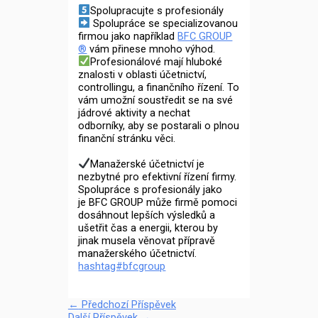
Spolupracujte s profesionály
Spolupráce se specializovanou
firmou jako například
BFC GROUP
®
vám přinese mnoho výhod.
Profesionálové mají hluboké
znalosti v oblasti účetnictví,
controllingu, a finančního řízení. To
vám umožní soustředit se na své
jádrové aktivity a nechat
odborníky, aby se postarali o plnou
finanční stránku věci.
Manažerské účetnictví je
nezbytné pro efektivní řízení firmy.
Spolupráce s profesionály jako
je BFC GROUP může firmě pomoci
dosáhnout lepších výsledků a
ušetřit čas a energii, kterou by
jinak musela věnovat přípravě
manažerského účetnictví.
hashtag#bfcgroup
←
Předchozí Příspěvek
Další Příspěvek
→