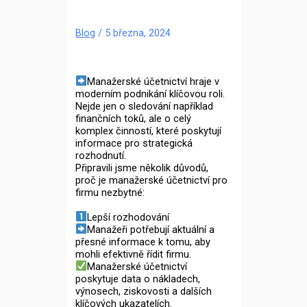
Blog
/
5 března, 2024
Manažerské účetnictví hraje v
moderním podnikání klíčovou roli.
Nejde jen o sledování například
finančních toků, ale o celý
komplex činností, které poskytují
informace pro strategická
rozhodnutí.
Připravili jsme několik důvodů,
proč je manažerské účetnictví pro
firmu nezbytné:
Lepší rozhodování
Manažeři potřebují aktuální a
přesné informace k tomu, aby
mohli efektivně řídit firmu.
Manažerské účetnictví
poskytuje data o nákladech,
výnosech, ziskovosti a dalších
klíčových ukazatelích.