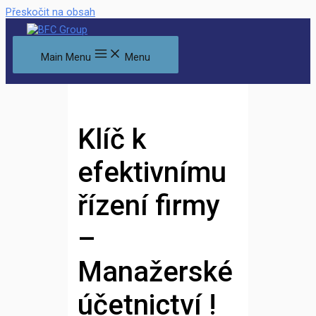
Přeskočit na obsah
Main Menu
Menu
Klíč k
efektivnímu
řízení firmy
–
Manažerské
účetnictví !